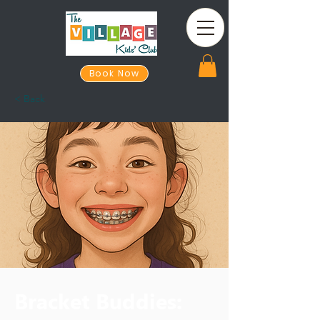
Book Now
< Back
Bracket Buddies: